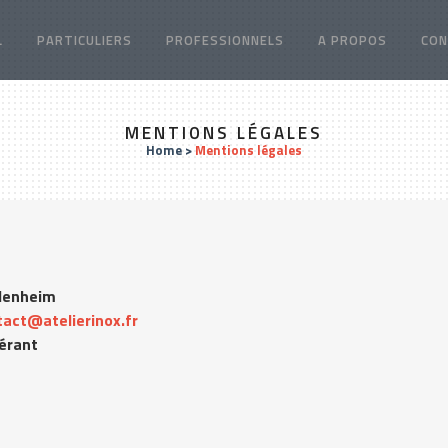
L
PARTICULIERS
PROFESSIONNELS
A PROPOS
CON
MENTIONS LÉGALES
Home
>
Mentions légales
idenheim
tact@atelierinox.fr
Gérant