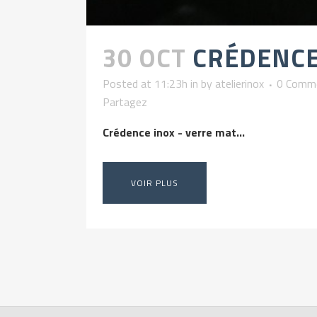
30 OCT
CRÉDENCE
Posted at 11:23h
in
by
atelierinox
0 Comm
Partagez
Crédence inox - verre mat...
VOIR PLUS