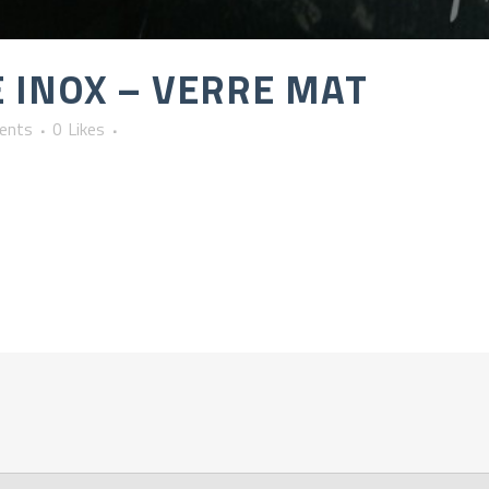
 INOX – VERRE MAT
ents
0
Likes