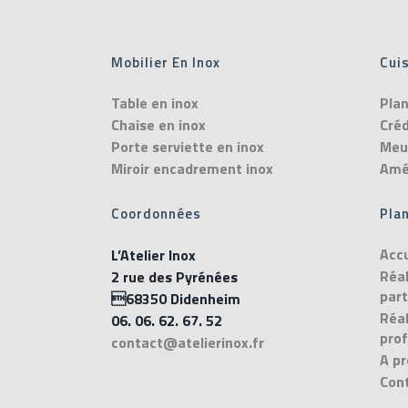
Mobilier En Inox
Cuis
Table en inox
Plan
Chaise en inox
Cré
Porte serviette en inox
Meub
Miroir encadrement inox
Amé
Coordonnées
Plan
Accu
L’Atelier Inox
Réal
2 rue des Pyrénées
part
68350 Didenheim
Réal
06. 06. 62. 67. 52
prof
contact@atelierinox.fr
A p
Con