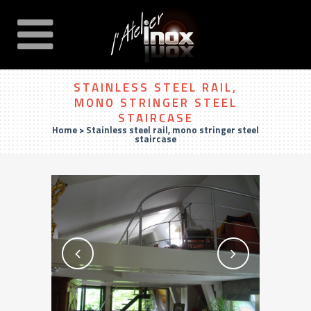
STAINLESS STEEL RAIL,
MONO STRINGER STEEL
STAIRCASE
Home
>
Stainless steel rail, mono stringer steel
staircase