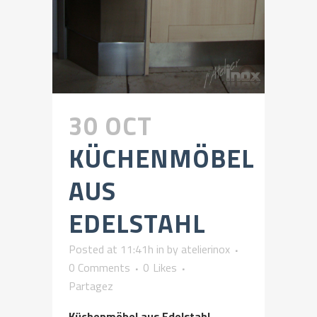
30 OCT
KÜCHENMÖBEL
AUS
EDELSTAHL
Posted at 11:41h
in
by
atelierinox
0 Comments
0
Likes
Partagez
Küchenmöbel aus Edelstahl...