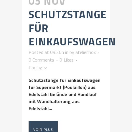
05 NOV
SCHUTZSTANGE
FÜR
EINKAUFSWAGEN
Posted at 09:20h
in
by
atelierinox
0 Comments
0
Likes
Partagez
Schutzstange für Einkaufswagen
für Supermarkt (Poulaillon) aus
Edelstahl Gelände und Handlauf
mit Wandhalterung aus
Edelstahl...
VOIR PLUS