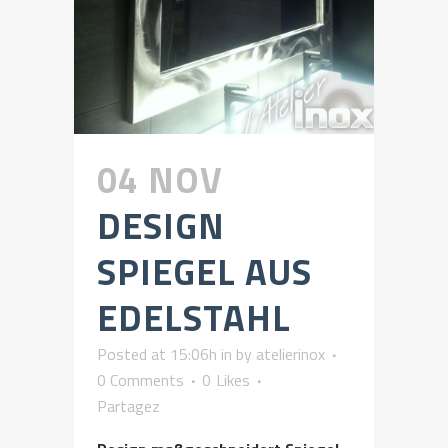
04 NOV
DESIGN
SPIEGEL AUS
EDELSTAHL
Posted at 15:06h
in
by
atelierinox
0 Comments
0
Likes
Partagez