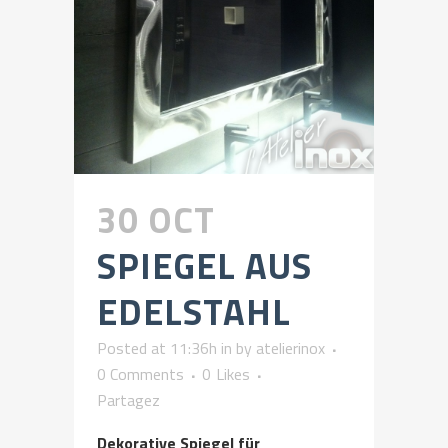
30 OCT
SPIEGEL AUS
EDELSTAHL
Posted at 11:36h
in
by
atelierinox
0 Comments
0
Likes
Partagez
Dekorative Spiegel für