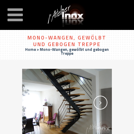
MONO-WANGEN, GEWÖLBT
UND GEBOGEN TREPPE
Home
>
Mono-Wangen, gewölbt und gebogen
Treppe