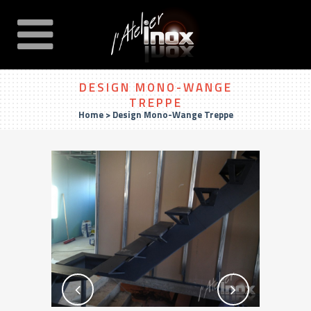
DESIGN MONO-WANGE
TREPPE
Home
>
Design Mono-Wange Treppe